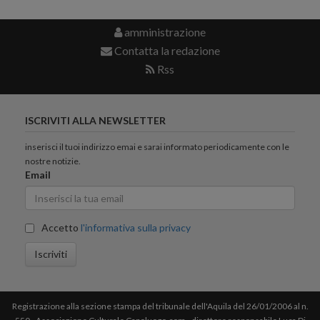
amministrazione
Contatta la redazione
Rss
ISCRIVITI ALLA NEWSLETTER
inserisci il tuoi indirizzo emai e sarai informato periodicamente con le
nostre notizie.
Email
Accetto
l'informativa sulla privacy
Iscriviti
Registrazione alla sezione stampa del tribunale dell'Aquila del 26/01/2006 al n.