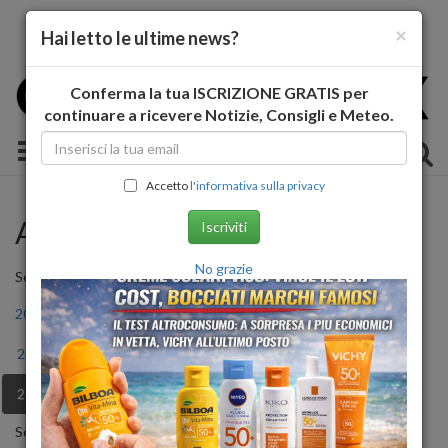
×
Hai letto le ultime news?
Conferma la tua ISCRIZIONE GRATIS per
continuare a ricevere Notizie, Consigli e Meteo.
Toggle navigation
Accetto
l'informativa sulla privacy
Archivio Storico
Iscriviti
No grazie
Seleziona l'anno
2011
2012
2013
2014
2015
2016
2017
2018
2019
2020
2021
2022
2023
2024
2025
2026
Seleziona il mese