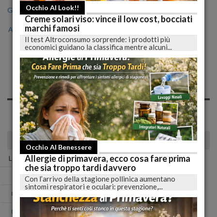
Occhio Al Look!!
Gen
Feb
Mar
Apr
Mag
Giu
Lug
Creme solari viso: vince il low cost, bocciati
marchi famosi
Ago
Set
Ott
Nov
Dic
Il test Altroconsumo sorprende: i prodotti più
economici guidano la classifica mentre alcuni...
Notizie di Domenica, 29
Ottobre 2023
Spiacente, non sono presenti news nell'archivio per questo
giorno!
ottobre 2023
Occhio Al Benessere
Allergie di primavera, ecco cosa fare prima
Lun
Mar
Mer
Gio
Ven
Sab
Dom
che sia troppo tardi davvero
01
Con l’arrivo della stagione pollinica aumentano
sintomi respiratori e oculari: prevenzione,...
02
03
04
05
06
07
08
09
10
11
12
13
14
15