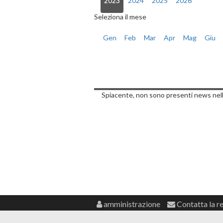
2023
2024
2025
2026
Seleziona il mese
Gen
Feb
Mar
Apr
Mag
Giu
Notizie di Lune
Spiacente, non sono presenti news nell
amministrazione
Contatta la r