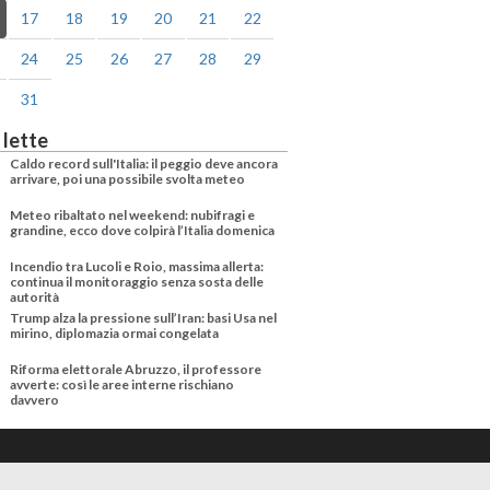
17
18
19
20
21
22
24
25
26
27
28
29
31
 lette
Caldo record sull'Italia: il peggio deve ancora
arrivare, poi una possibile svolta meteo
Meteo ribaltato nel weekend: nubifragi e
grandine, ecco dove colpirà l’Italia domenica
Incendio tra Lucoli e Roio, massima allerta:
continua il monitoraggio senza sosta delle
autorità
Trump alza la pressione sull’Iran: basi Usa nel
mirino, diplomazia ormai congelata
Riforma elettorale Abruzzo, il professore
avverte: così le aree interne rischiano
davvero