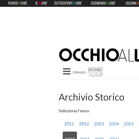
PUNTO
24
ORE
IL
24
ORE
TUTTOSPORT
24
ORE
ECONOMIA
24
ORE
CUCINA
2
Toggle navigation
Archivio Storico
Seleziona l'anno
2011
2012
2013
2014
2015