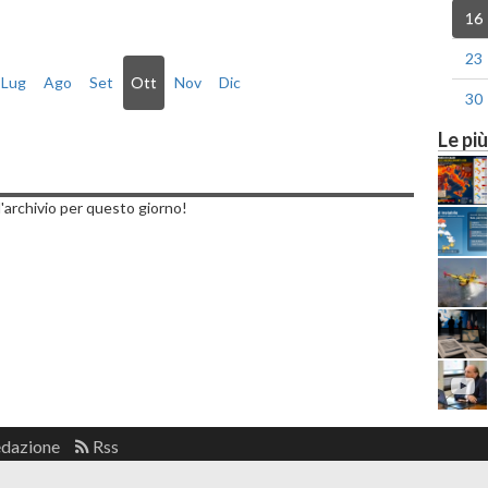
16
23
Lug
Ago
Set
Ott
Nov
Dic
30
Le più
dì, 16 Ottobre 2023
'archivio per questo giorno!
edazione
Rss