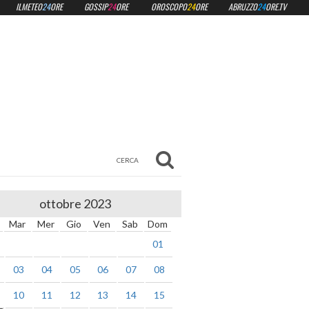
ILMETEO
24
ORE
GOSSIP
24
ORE
OROSCOPO
24
ORE
ABRUZZO
24
ORE.TV
ottobre 2023
Mar
Mer
Gio
Ven
Sab
Dom
01
03
04
05
06
07
08
10
11
12
13
14
15