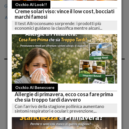
Occhio Al Look!!
Gen
Feb
Mar
Apr
Mag
Giu
Lug
Creme solari viso: vince il low cost, bocciati
marchi famosi
Ago
Set
Ott
Nov
Dic
Il test Altroconsumo sorprende: i prodotti più
economici guidano la classifica mentre alcuni...
Notizie di Giovedì, 05
Ottobre 2023
Occhio Alla Dieta
Occhio Al Benessere
Allergie di primavera, ecco cosa fare prima
che sia troppo tardi davvero
Con l’arrivo della stagione pollinica aumentano
sintomi respiratori e oculari: prevenzione,...
Una Dieta Autunnale per Mantenere la Salute e
Perdere Peso
Il cambio di stagione porta con sé nuove sfide per il nostro