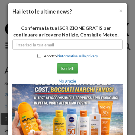
×
Hai letto le ultime news?
Conferma la tua ISCRIZIONE GRATIS per
continuare a ricevere Notizie, Consigli e Meteo.
Toggle navigation
Accetto
l'informativa sulla privacy
Archivio Storico
Iscriviti
No grazie
Seleziona l'anno
2011
2012
2013
2014
2015
2016
2017
2018
2019
2020
2021
2022
2023
2024
2025
2026
Seleziona il mese