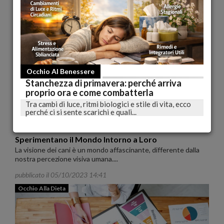
benessere fisico e mentale, ed è...
pubblicato il 05/10/2023 14:43
Occhio Al Benessere
Occhio Al Benessere
Stanchezza di primavera: perché arriva
proprio ora e come combatterla
Tra cambi di luce, ritmi biologici e stile di vita, ecco
perché ci si sente scarichi e quali...
La Visione dei Cani: Cosa Vedono e Come
Sperimentano il Mondo Intorno a Loro
La visione dei cani è un mondo affascinante, differente dalla
nostra percezione visiva umana....
pubblicato il 05/10/2023 14:41
Occhio Alla Dieta