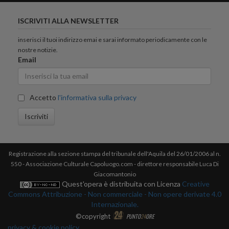
ISCRIVITI ALLA NEWSLETTER
inserisci il tuoi indirizzo emai e sarai informato periodicamente con le
nostre notizie.
Email
Accetto
l'informativa sulla privacy
Iscriviti
Registrazione alla sezione stampa del tribunale dell'Aquila del 26/01/2006 al n.
550 - Associazione Culturale Capoluogo.com - direttore responsabile Luca Di
Giacomantonio
Quest'opera è distribuita con Licenza
Creative
Commons Attribuzione - Non commerciale - Non opere derivate 4.0
Internazionale.
©copyright
PUNTO
24
ORE
privacy & cookie policy