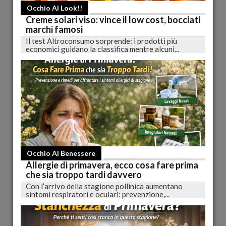
Occhio Al Look!!
Creme solari viso: vince il low cost, bocciati
marchi famosi
Il test Altroconsumo sorprende: i prodotti più
Occhio al Look!! - Schiavi del lusso?...il vero stile si
economici guidano la classifica mentre alcuni...
riconosce dalle piccole cose
Eccoci alla sesta ed ultima puntata di "Occhio al Look"
realizzata nel Globo Center dell'Aquila...
pubblicato il 28/12/2012 09:00
Occhio Al Benessere
Allergie di primavera, ecco cosa fare prima
che sia troppo tardi davvero
Con l’arrivo della stagione pollinica aumentano
sintomi respiratori e oculari: prevenzione,...
Occhio al look - Non è una questione di personalità,
ma solo di colore
Eccoci alla quinta puntata di "Occhio al Look" realizzata nel