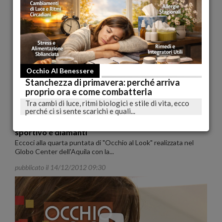
Globo Center dell'Aquila con la...
pubblicato il 21/12/2012 09:00
Occhio Al Benessere
Stanchezza di primavera: perché arriva
proprio ora e come combatterla
Tra cambi di luce, ritmi biologici e stile di vita, ecco
perché ci si sente scarichi e quali...
Occhio al look - Ilaria Cappelluti tra abbigliamento
sportivo e diamanti
Eccoci alla quarta puntata di "Occhio al Look" realizzata nel
Globo Center dell'Aquila con la...
pubblicato il 14/12/2012 09:30