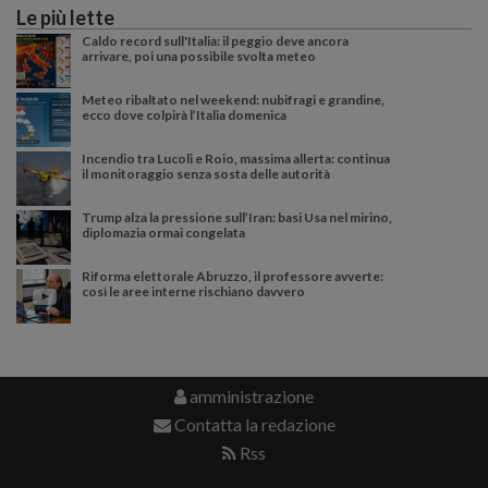
Le più lette
Caldo record sull'Italia: il peggio deve ancora
arrivare, poi una possibile svolta meteo
Meteo ribaltato nel weekend: nubifragi e grandine,
ecco dove colpirà l’Italia domenica
Incendio tra Lucoli e Roio, massima allerta: continua
il monitoraggio senza sosta delle autorità
Trump alza la pressione sull’Iran: basi Usa nel mirino,
diplomazia ormai congelata
Riforma elettorale Abruzzo, il professore avverte:
così le aree interne rischiano davvero
amministrazione
Contatta la redazione
Rss