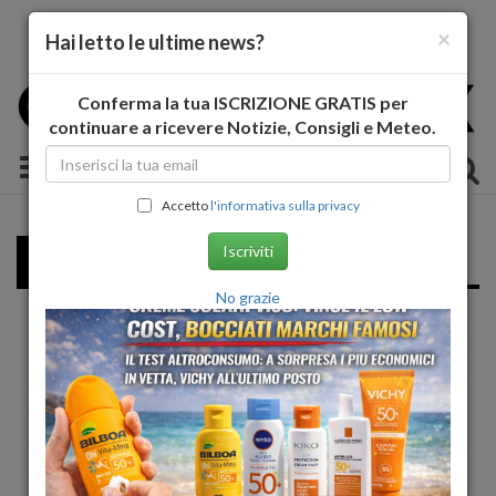
×
Hai letto le ultime news?
Conferma la tua ISCRIZIONE GRATIS per
continuare a ricevere Notizie, Consigli e Meteo.
Toggle navigation
Accetto
l'informativa sulla privacy
Tutorial
Iscriviti
No grazie
«
1
2
3
»