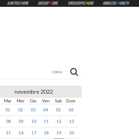
ILMETEO
24
ORE
GOSSIP
24
ORE
OROSCOPO
24
ORE
ABRUZZO
24
ORE.TV
novembre 2022
Mar
Mer
Gio
Ven
Sab
Dom
01
02
03
04
05
06
08
09
10
11
12
13
15
16
17
18
19
20