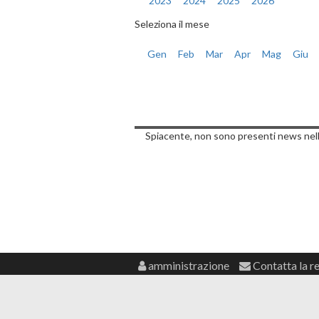
2023
2024
2025
2026
Seleziona il mese
Gen
Feb
Mar
Apr
Mag
Giu
Notizie di Saba
Spiacente, non sono presenti news nell
amministrazione
Contatta la r