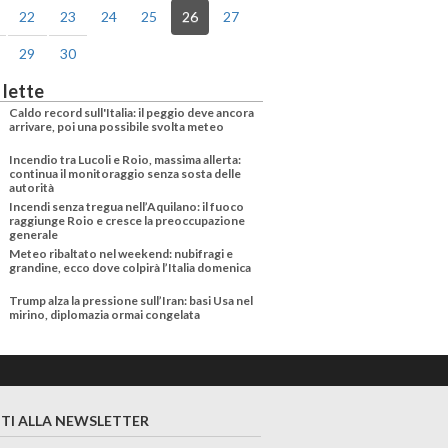
22
23
24
25
26
27
29
30
 lette
Caldo record sull'Italia: il peggio deve ancora
arrivare, poi una possibile svolta meteo
Incendio tra Lucoli e Roio, massima allerta:
continua il monitoraggio senza sosta delle
autorità
Incendi senza tregua nell’Aquilano: il fuoco
raggiunge Roio e cresce la preoccupazione
generale
Meteo ribaltato nel weekend: nubifragi e
grandine, ecco dove colpirà l’Italia domenica
Trump alza la pressione sull’Iran: basi Usa nel
mirino, diplomazia ormai congelata
ITI ALLA NEWSLETTER