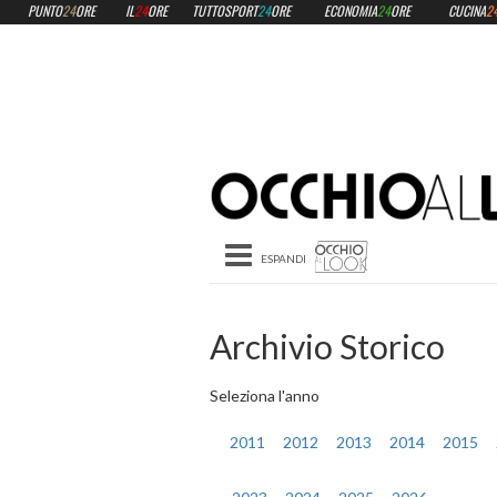
PUNTO
24
ORE
IL
24
ORE
TUTTOSPORT
24
ORE
ECONOMIA
24
ORE
CUCINA
2
Toggle navigation
Archivio Storico
Seleziona l'anno
2011
2012
2013
2014
2015