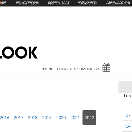
4
ORE
IRRIVERENTE.COM
OCCHIO
AL
LOOK
RECENSIONI.TV
CAPOLUOGO.COM
Lun
07
2016
2017
2018
2019
2020
2021
2022
14