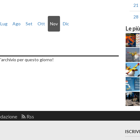
21
28
Lug
Ago
Set
Ott
Nov
Dic
Le più
to, 26 Novembre 2022
'archivio per questo giorno!
edazione
Rss
ISCRIV