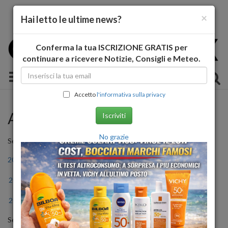
×
Hai letto le ultime news?
Conferma la tua ISCRIZIONE GRATIS per
continuare a ricevere Notizie, Consigli e Meteo.
Toggle navigation
Accetto
l'informativa sulla privacy
Archivio Storico
Iscriviti
No grazie
Seleziona l'anno
2011
2012
2013
2014
2015
2016
2017
2018
2019
2020
2021
2022
2023
2024
2025
2026
Seleziona il mese