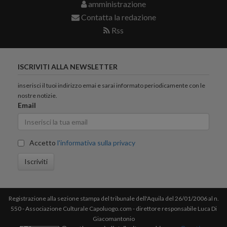
amministrazione
Contatta la redazione
Rss
ISCRIVITI ALLA NEWSLETTER
inserisci il tuoi indirizzo emai e sarai informato periodicamente con le
nostre notizie.
Email
Accetto
l'informativa sulla privacy
Iscriviti
Registrazione alla sezione stampa del tribunale dell'Aquila del 26/01/2006 al n.
550 - Associazione Culturale Capoluogo.com - direttore responsabile Luca Di
Giacomantonio