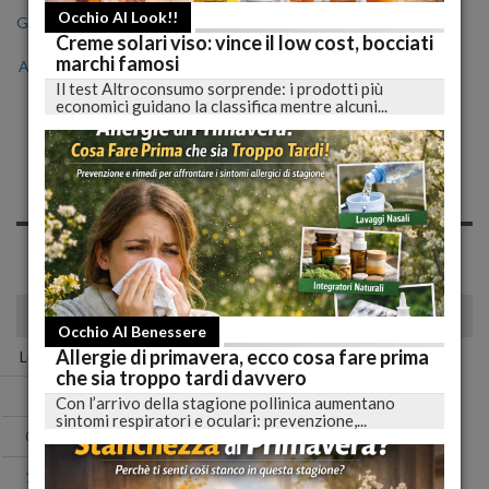
Occhio Al Look!!
Gen
Feb
Mar
Apr
Mag
Giu
Lug
Creme solari viso: vince il low cost, bocciati
marchi famosi
Ago
Set
Ott
Nov
Dic
Il test Altroconsumo sorprende: i prodotti più
economici guidano la classifica mentre alcuni...
Notizie di Martedì, 01
Novembre 2022
Spiacente, non sono presenti news nell'archivio per questo
giorno!
novembre 2022
Occhio Al Benessere
Allergie di primavera, ecco cosa fare prima
Lun
Mar
Mer
Gio
Ven
Sab
Dom
che sia troppo tardi davvero
01
02
03
04
05
06
Con l’arrivo della stagione pollinica aumentano
sintomi respiratori e oculari: prevenzione,...
07
08
09
10
11
12
13
14
15
16
17
18
19
20