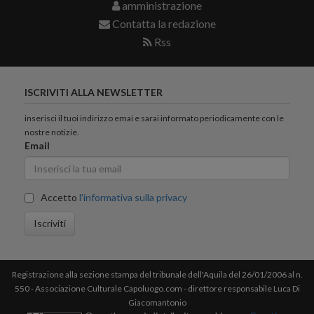
amministrazione
Contatta la redazione
Rss
ISCRIVITI ALLA NEWSLETTER
inserisci il tuoi indirizzo emai e sarai informato periodicamente con le
nostre notizie.
Email
Accetto
l'informativa sulla privacy
Iscriviti
Registrazione alla sezione stampa del tribunale dell'Aquila del 26/01/2006 al n.
550 - Associazione Culturale Capoluogo.com - direttore responsabile Luca Di
Giacomantonio