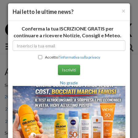
×
Hai letto le ultime news?
Conferma la tua ISCRIZIONE GRATIS per
continuare a ricevere Notizie, Consigli e Meteo.
Toggle navigation
Accetto
l'informativa sulla privacy
Archivio Storico
Iscriviti
No grazie
Seleziona l'anno
2011
2012
2013
2014
2015
2016
2017
2018
2019
2020
2021
2022
2023
2024
2025
2026
Seleziona il mese