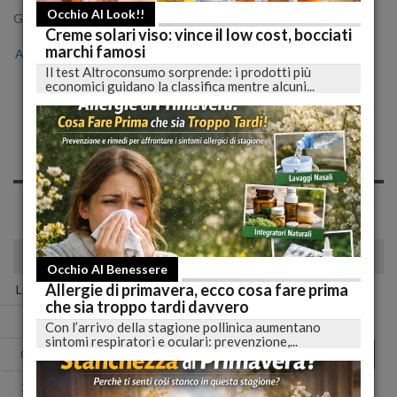
Occhio Al Look!!
Gen
Feb
Mar
Apr
Mag
Giu
Lug
Creme solari viso: vince il low cost, bocciati
marchi famosi
Ago
Set
Ott
Nov
Dic
Il test Altroconsumo sorprende: i prodotti più
economici guidano la classifica mentre alcuni...
Notizie di Domenica, 13
Novembre 2022
Spiacente, non sono presenti news nell'archivio per questo
giorno!
novembre 2022
Occhio Al Benessere
Allergie di primavera, ecco cosa fare prima
Lun
Mar
Mer
Gio
Ven
Sab
Dom
che sia troppo tardi davvero
01
02
03
04
05
06
Con l’arrivo della stagione pollinica aumentano
sintomi respiratori e oculari: prevenzione,...
07
08
09
10
11
12
13
14
15
16
17
18
19
20