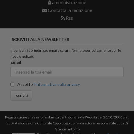
amministrazione
Contatta la redazione
Rss
ISCRIVITI ALLA NEWSLETTER
inserisci il tuoi indirizzo emai e sarai informato periodicamente con le
nostre notizie.
Email
Accetto
l'informativa sulla privacy
Iscriviti
Registrazione alla sezione stampa del tribunale dell'Aquila del 26/01/2006 al n.
550 - Associazione Culturale Capoluogo.com - direttore responsabile Luca Di
Giacomantonio