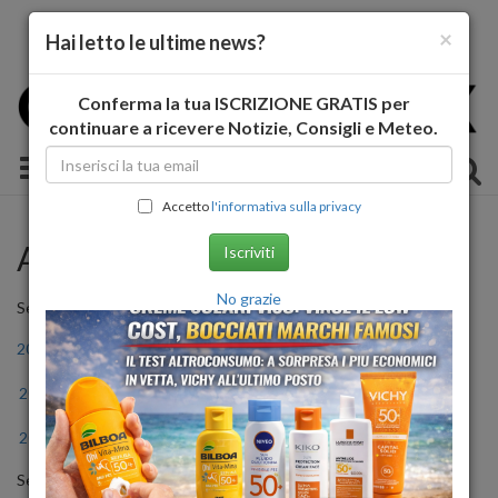
×
Hai letto le ultime news?
Conferma la tua ISCRIZIONE GRATIS per
continuare a ricevere Notizie, Consigli e Meteo.
Toggle navigation
Accetto
l'informativa sulla privacy
Archivio Storico
Iscriviti
No grazie
Seleziona l'anno
2011
2012
2013
2014
2015
2016
2017
2018
2019
2020
2021
2022
2023
2024
2025
2026
Seleziona il mese