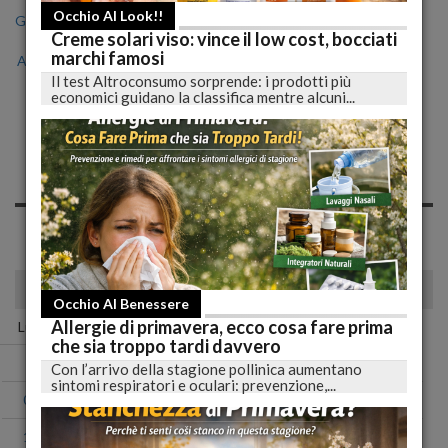
Occhio Al Look!!
Gen
Feb
Mar
Apr
Mag
Giu
Lug
Creme solari viso: vince il low cost, bocciati
marchi famosi
Ago
Set
Ott
Nov
Dic
Il test Altroconsumo sorprende: i prodotti più
economici guidano la classifica mentre alcuni...
Notizie di Mercoledì, 23
Marzo 2022
Spiacente, non sono presenti news nell'archivio per questo
giorno!
marzo 2022
Occhio Al Benessere
Allergie di primavera, ecco cosa fare prima
Lun
Mar
Mer
Gio
Ven
Sab
Dom
che sia troppo tardi davvero
01
02
03
04
05
06
Con l’arrivo della stagione pollinica aumentano
sintomi respiratori e oculari: prevenzione,...
07
08
09
10
11
12
13
14
15
16
17
18
19
20