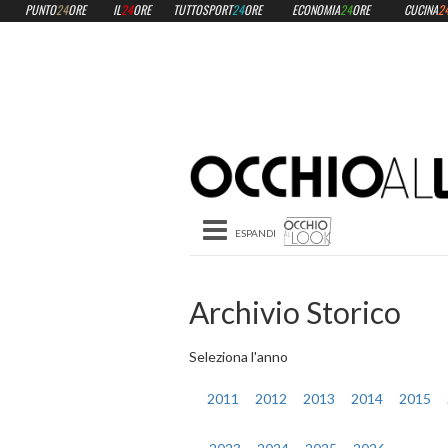
PUNTO
24
ORE
IL
24
ORE
TUTTOSPORT
24
ORE
ECONOMIA
24
ORE
CUCINA
2
Toggle navigation
Archivio Storico
Seleziona l'anno
2011
2012
2013
2014
2015