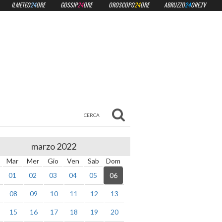
ILMETEO
24
ORE
GOSSIP
24
ORE
OROSCOPO
24
ORE
ABRUZZO
24
ORE.TV
marzo 2022
Mar
Mer
Gio
Ven
Sab
Dom
01
02
03
04
05
06
08
09
10
11
12
13
15
16
17
18
19
20