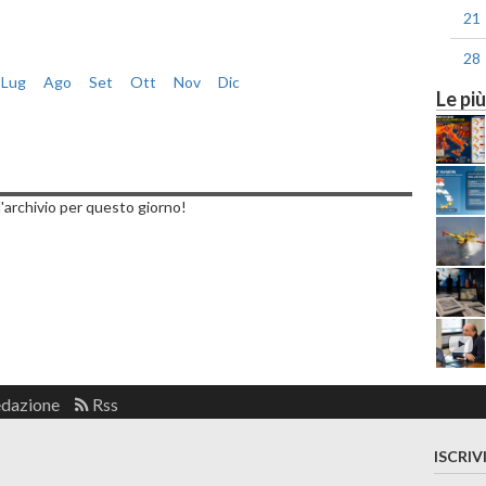
21
28
Lug
Ago
Set
Ott
Nov
Dic
Le più
nica, 06 Marzo 2022
'archivio per questo giorno!
edazione
Rss
ISCRIV