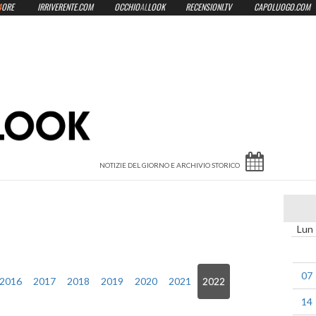
4
ORE
IRRIVERENTE.COM
OCCHIO
AL
LOOK
RECENSIONI.TV
CAPOLUOGO.COM
Lun
07
2016
2017
2018
2019
2020
2021
2022
14