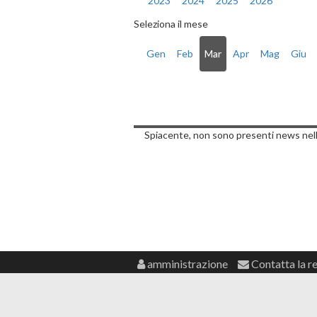
2023
2024
2025
2026
Seleziona il mese
Gen
Feb
Mar
Apr
Mag
Giu
Notizie di Dome
Spiacente, non sono presenti news nell
amministrazione
Contatta la r