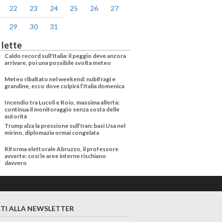
22
23
24
25
26
27
29
30
31
 lette
Caldo record sull'Italia: il peggio deve ancora
arrivare, poi una possibile svolta meteo
Meteo ribaltato nel weekend: nubifragi e
grandine, ecco dove colpirà l’Italia domenica
Incendio tra Lucoli e Roio, massima allerta:
continua il monitoraggio senza sosta delle
autorità
Trump alza la pressione sull’Iran: basi Usa nel
mirino, diplomazia ormai congelata
Riforma elettorale Abruzzo, il professore
avverte: così le aree interne rischiano
davvero
ITI ALLA NEWSLETTER