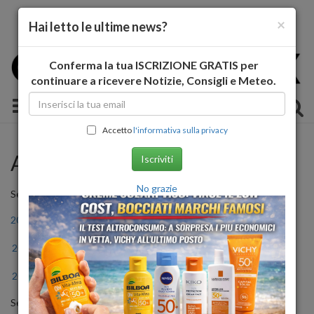
×
Hai letto le ultime news?
Conferma la tua ISCRIZIONE GRATIS per
continuare a ricevere Notizie, Consigli e Meteo.
Toggle navigation
Accetto
l'informativa sulla privacy
Archivio Storico
Iscriviti
No grazie
Seleziona l'anno
2011
2012
2013
2014
2015
2016
2017
2018
2019
2020
2021
2022
2023
2024
2025
2026
Seleziona il mese