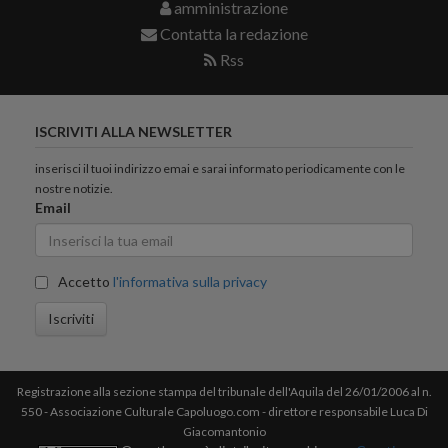
amministrazione
Contatta la redazione
Rss
ISCRIVITI ALLA NEWSLETTER
inserisci il tuoi indirizzo emai e sarai informato periodicamente con le
nostre notizie.
Email
Accetto
l'informativa sulla privacy
Iscriviti
Registrazione alla sezione stampa del tribunale dell'Aquila del 26/01/2006 al n.
550 - Associazione Culturale Capoluogo.com - direttore responsabile Luca Di
Giacomantonio