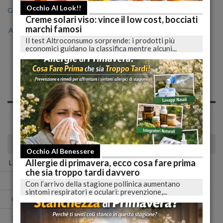
Occhio Al Look!!
Gen
Feb
Mar
Apr
Mag
Giu
Lug
Creme solari viso: vince il low cost, bocciati
marchi famosi
Ago
Set
Ott
Nov
Dic
Il test Altroconsumo sorprende: i prodotti più
economici guidano la classifica mentre alcuni...
Notizie di Giovedì, 13
Giugno 2019
Spiacente, non sono presenti news nell'archivio per questo
giorno!
giugno 2019
Occhio Al Benessere
Allergie di primavera, ecco cosa fare prima
Lun
Mar
Mer
Gio
Ven
Sab
Dom
che sia troppo tardi davvero
01
02
Con l’arrivo della stagione pollinica aumentano
sintomi respiratori e oculari: prevenzione,...
03
04
05
06
07
08
09
10
11
12
13
14
15
16