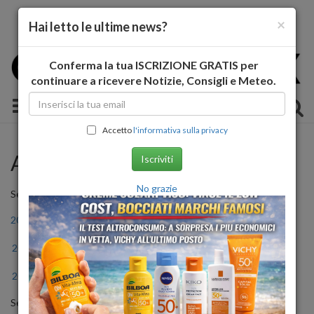
×
Hai letto le ultime news?
Conferma la tua ISCRIZIONE GRATIS per
continuare a ricevere Notizie, Consigli e Meteo.
Toggle navigation
Accetto
l'informativa sulla privacy
Archivio Storico
Iscriviti
No grazie
Seleziona l'anno
2011
2012
2013
2014
2015
2016
2017
2018
2019
2020
2021
2022
2023
2024
2025
2026
Seleziona il mese