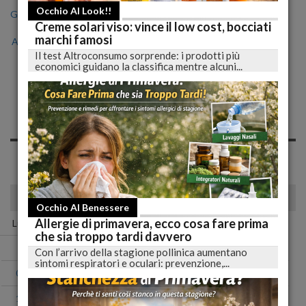
Occhio Al Look!!
Gen
Feb
Mar
Apr
Mag
Giu
Lug
Creme solari viso: vince il low cost, bocciati
marchi famosi
Ago
Set
Ott
Nov
Dic
Il test Altroconsumo sorprende: i prodotti più
economici guidano la classifica mentre alcuni...
Notizie di Giovedì, 06
Giugno 2019
Spiacente, non sono presenti news nell'archivio per questo
giorno!
giugno 2019
Occhio Al Benessere
Allergie di primavera, ecco cosa fare prima
Lun
Mar
Mer
Gio
Ven
Sab
Dom
che sia troppo tardi davvero
01
02
Con l’arrivo della stagione pollinica aumentano
sintomi respiratori e oculari: prevenzione,...
03
04
05
06
07
08
09
10
11
12
13
14
15
16