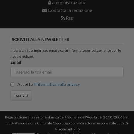
amministrazione
Contatta la redazione
Rss
ISCRIVITI ALLA NEWSLETTER
inserisci il tuoi indirizzo emai e sarai informato periodicamente con le
nostre notizie.
Email
Accetto
l'informativa sulla privacy
Iscriviti
Registrazione alla sezione stampa del tribunale dell'Aquila del 26/01/2006 al n.
550 - Associazione Culturale Capoluogo.com - direttore responsabile Luca Di
Giacomantonio