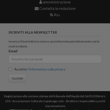
amministrazione
Contatta la redazione
Rss
ISCRIVITI ALLA NEWSLETTER
inserisci il tuoi indirizzo emai e sarai informato periodicamente con le
nostre notizie.
Email
Accetto
l'informativa sulla privacy
Iscriviti
Registrazione alla sezione stampa del tribunale dell'Aquila del 26/01/2006 al n.
550 - Associazione Culturale Capoluogo.com - direttore responsabile Luca Di
Giacomantonio