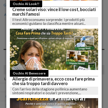
Occhio Al Look!!
Gen
Feb
Mar
Apr
Mag
Giu
Lug
Creme solari viso: vince il low cost, bocciati
marchi famosi
Ago
Set
Ott
Nov
Dic
Il test Altroconsumo sorprende: i prodotti più
economici guidano la classifica mentre alcuni...
Notizie di Sabato, 01
Giugno 2019
Spiacente, non sono presenti news nell'archivio per questo
giorno!
giugno 2019
Occhio Al Benessere
Allergie di primavera, ecco cosa fare prima
Lun
Mar
Mer
Gio
Ven
Sab
Dom
che sia troppo tardi davvero
01
02
Con l’arrivo della stagione pollinica aumentano
sintomi respiratori e oculari: prevenzione,...
03
04
05
06
07
08
09
10
11
12
13
14
15
16