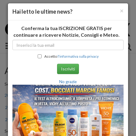
×
Hai letto le ultime news?
Conferma la tua ISCRIZIONE GRATIS per
continuare a ricevere Notizie, Consigli e Meteo.
Toggle navigation
Accetto
l'informativa sulla privacy
Archivio Storico
Iscriviti
No grazie
Seleziona l'anno
2011
2012
2013
2014
2015
2016
2017
2018
2019
2020
2021
2022
2023
2024
2025
2026
Seleziona il mese