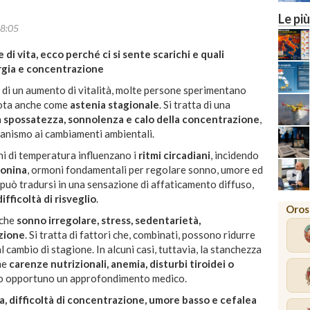
Le più
8:05
le di vita, ecco perché ci si sente scarichi e quali
rgia e concentrazione
e di un aumento di vitalità, molte persone sperimentano
nota anche come
astenia stagionale
. Si tratta di una
a
spossatezza, sonnolenza e calo della concentrazione
,
ganismo ai cambiamenti ambientali.
oni di temperatura influenzano i
ritmi circadiani
, incidendo
tonina
, ormoni fondamentali per regolare sonno, umore ed
può tradursi in una sensazione di affaticamento diffuso,
difficoltà di risveglio
.
Oros
nche
sonno irregolare, stress, sedentarietà,
azione
. Si tratta di fattori che, combinati, possono ridurre
l cambio di stagione. In alcuni casi, tuttavia, la stanchezza
me
carenze nutrizionali, anemia, disturbi tiroidei o
o opportuno un approfondimento medico.
ia, difficoltà di concentrazione, umore basso e cefalea