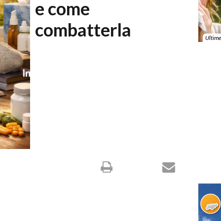
e come
combatterla
Ultime
MI