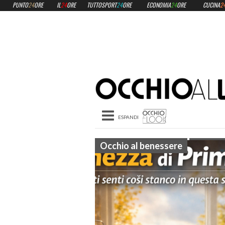
PUNTO
24
ORE
IL
24
ORE
TUTTOSPORT
24
ORE
ECONOMIA
24
ORE
CUCINA
2
Toggle navigation
Occhio al benessere