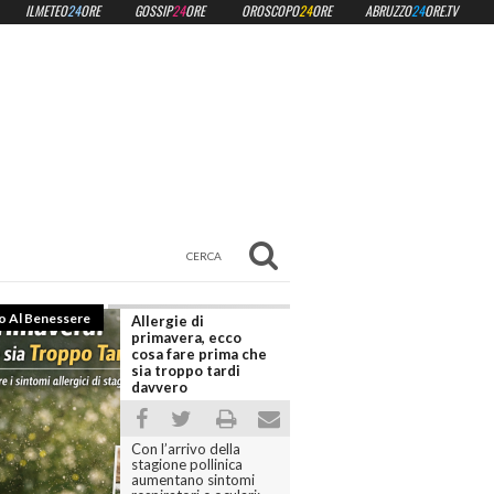
ILMETEO
24
ORE
GOSSIP
24
ORE
OROSCOPO
24
ORE
ABRUZZO
24
ORE.TV
Benessere
Occhio Al Benessere
Allergie di
Stanche
primavera, ecco
primave
cosa fare prima che
arriva p
sia troppo tardi
come co
davvero
Tra cambi
biologici 
Con l’arrivo della
ecco perc
stagione pollinica
scarichi e
aumentano sintomi