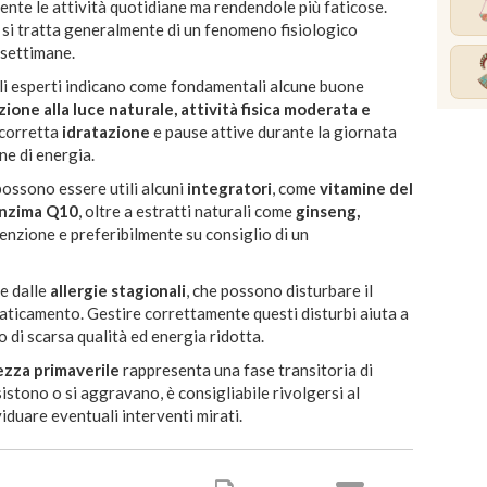
te le attività quotidiane ma rendendole più faticose.
 si tratta generalmente di un fenomeno fisiologico
 settimane.
gli esperti indicano come fondamentali alcune buone
ione alla luce naturale, attività fisica moderata e
 corretta
idratazione
e pause attive durante la giornata
ne di energia.
possono essere utili alcuni
integratori
, come
vitamine del
enzima Q10
, oltre a estratti naturali come
ginseng,
ttenzione e preferibilmente su consiglio di un
e dalle
allergie stagionali
, che possono disturbare il
faticamento. Gestire correttamente questi disturbi aiuta a
o di scarsa qualità ed energia ridotta.
zza primaverile
rappresenta una fase transitoria di
istono o si aggravano, è consigliabile rivolgersi al
iduare eventuali interventi mirati.