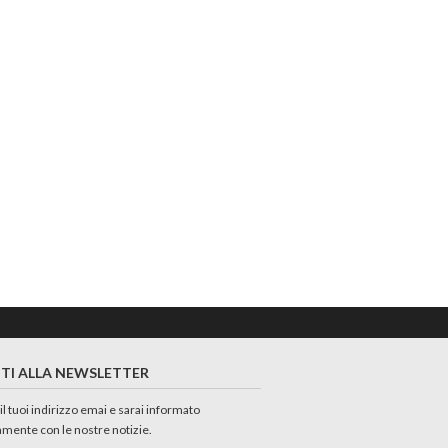
ITI ALLA NEWSLETTER
 il tuoi indirizzo emai e sarai informato
amente con le nostre notizie.