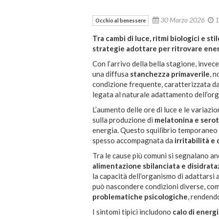
30 Marzo 2026
1
Occhio al benessere
Tra cambi di luce, ritmi biologici e sti
strategie adottare per ritrovare ene
Con l’arrivo della bella stagione, invec
una diffusa
stanchezza primaverile
, 
condizione frequente, caratterizzata d
legata al naturale adattamento dell’or
L’aumento delle ore di luce e le variazi
sulla produzione di
melatonina e sero
energia. Questo squilibrio temporaneo 
spesso accompagnata da
irritabilità e 
Tra le cause più comuni si segnalano a
alimentazione sbilanciata e disidrat
la capacità dell’organismo di adattarsi a
può nascondere condizioni diverse, co
problematiche psicologiche
, rendend
I sintomi tipici includono
calo di energ