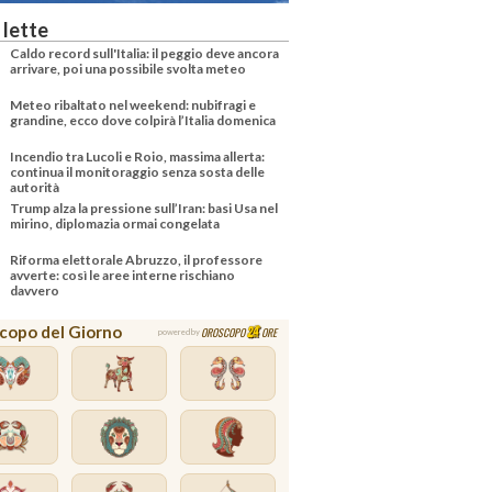
 lette
Caldo record sull'Italia: il peggio deve ancora
arrivare, poi una possibile svolta meteo
Meteo ribaltato nel weekend: nubifragi e
grandine, ecco dove colpirà l’Italia domenica
Incendio tra Lucoli e Roio, massima allerta:
continua il monitoraggio senza sosta delle
autorità
Trump alza la pressione sull’Iran: basi Usa nel
mirino, diplomazia ormai congelata
Riforma elettorale Abruzzo, il professore
avverte: così le aree interne rischiano
davvero
copo del Giorno
OROSCOPO
ORE
powered by