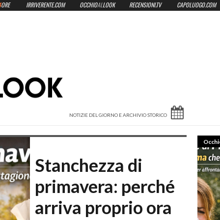
4
ORE
IRRIVERENTE.COM
OCCHIO
AL
LOOK
RECENSIONI.TV
CAPOLUOGO.COM
Occhio Al 
Stanchezza di
primavera: perché
arriva proprio ora