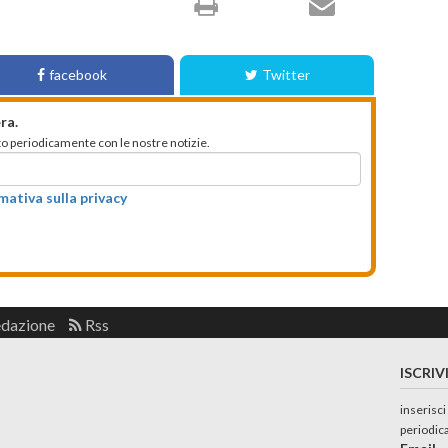
facebook
Twitter
ra.
mato periodicamente con le nostre notizie.
rmativa sulla privacy
edazione
Rss
ISCRIV
inserisci
periodic