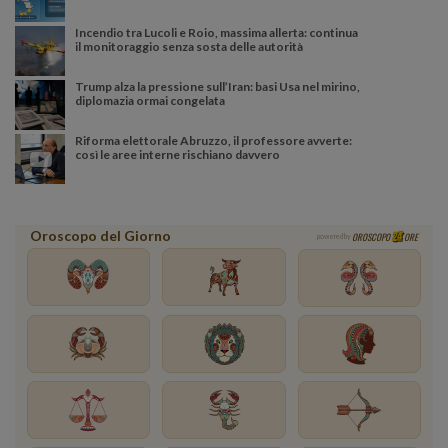
Incendio tra Lucoli e Roio, massima allerta: continua
il monitoraggio senza sosta delle autorità
Trump alza la pressione sull’Iran: basi Usa nel mirino,
diplomazia ormai congelata
Riforma elettorale Abruzzo, il professore avverte:
così le aree interne rischiano davvero
Oroscopo del Giorno
OROSCOPO
ORE
powered by