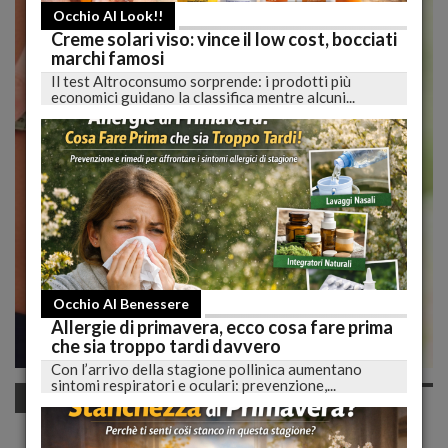
Occhio Al Look!!
Creme solari viso: vince il low cost, bocciati
marchi famosi
Il test Altroconsumo sorprende: i prodotti più
economici guidano la classifica mentre alcuni...
Occhio Al Benessere
Allergie di primavera, ecco cosa fare prima
che sia troppo tardi davvero
Con l’arrivo della stagione pollinica aumentano
sintomi respiratori e oculari: prevenzione,...
Occhio alla Dieta
Esperto: Un Solo Cambiamento Nella Dieta Per
Dimagrire Velocemente