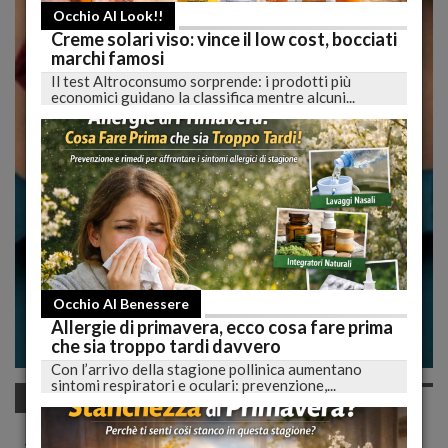
Occhio Al Look!!
Creme solari viso: vince il low cost, bocciati
marchi famosi
Il test Altroconsumo sorprende: i prodotti più
economici guidano la classifica mentre alcuni...
Occhio Al Benessere
Allergie di primavera, ecco cosa fare prima
che sia troppo tardi davvero
Con l’arrivo della stagione pollinica aumentano
sintomi respiratori e oculari: prevenzione,...
Occhio al trucco
Come utilizzare i prodotti rimpolpanti e
volumizzanti per labbra