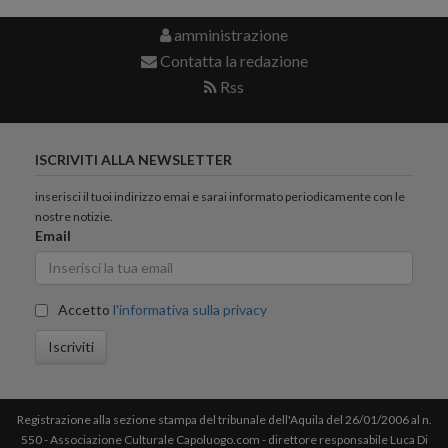
amministrazione
Contatta la redazione
Rss
ISCRIVITI ALLA NEWSLETTER
inserisci il tuoi indirizzo emai e sarai informato periodicamente con le
nostre notizie.
Email
Accetto
l'informativa sulla privacy
Iscriviti
Registrazione alla sezione stampa del tribunale dell'Aquila del 26/01/2006 al n.
550 - Associazione Culturale Capoluogo.com - direttore responsabile Luca Di