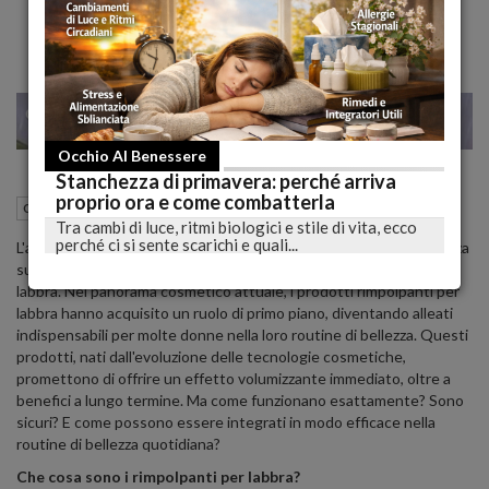
26
35
MILANO
Occhio Al Benessere
Stanchezza di primavera: perché arriva
proprio ora e come combatterla
17 Dicembre 2023
12:41
Occhio al trucco
Tra cambi di luce, ritmi biologici e stile di vita, ecco
perché ci si sente scarichi e quali...
L'aspirazione a una bellezza naturale e armoniosa spesso si focalizza
su un elemento del viso che esprime sensualità e femminilità: le
labbra. Nel panorama cosmetico attuale, i prodotti rimpolpanti per
labbra hanno acquisito un ruolo di primo piano, diventando alleati
indispensabili per molte donne nella loro routine di bellezza. Questi
prodotti, nati dall'evoluzione delle tecnologie cosmetiche,
promettono di offrire un effetto volumizzante immediato, oltre a
benefici a lungo termine. Ma come funzionano esattamente? Sono
sicuri? E come possono essere integrati in modo efficace nella
routine di bellezza quotidiana?
Che cosa sono i rimpolpanti per labbra?