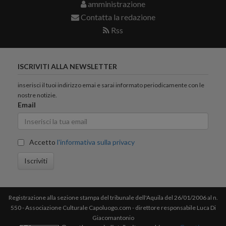
amministrazione
Contatta la redazione
Rss
ISCRIVITI ALLA NEWSLETTER
inserisci il tuoi indirizzo emai e sarai informato periodicamente con le
nostre notizie.
Email
Accetto
l'informativa sulla privacy
Iscriviti
Registrazione alla sezione stampa del tribunale dell'Aquila del 26/01/2006 al n.
550 - Associazione Culturale Capoluogo.com - direttore responsabile Luca Di
Giacomantonio