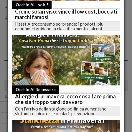
Occhio Al Look!!
Gen
Feb
Mar
Apr
Mag
Giu
Lug
Creme solari viso: vince il low cost, bocciati
marchi famosi
Ago
Set
Ott
Nov
Dic
Il test Altroconsumo sorprende: i prodotti più
economici guidano la classifica mentre alcuni...
Notizie di Mercoledì, 21
Settembre 2022
Spiacente, non sono presenti news nell'archivio per questo
giorno!
settembre 2022
Occhio Al Benessere
Allergie di primavera, ecco cosa fare prima
Lun
Mar
Mer
Gio
Ven
Sab
Dom
che sia troppo tardi davvero
01
02
03
04
Con l’arrivo della stagione pollinica aumentano
sintomi respiratori e oculari: prevenzione,...
05
06
07
08
09
10
11
12
13
14
15
16
17
18