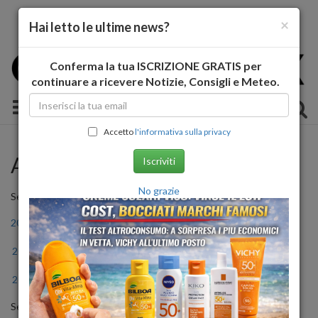
×
Hai letto le ultime news?
Conferma la tua ISCRIZIONE GRATIS per
continuare a ricevere Notizie, Consigli e Meteo.
Toggle navigation
Accetto
l'informativa sulla privacy
Archivio Storico
Iscriviti
No grazie
Seleziona l'anno
2011
2012
2013
2014
2015
2016
2017
2018
2019
2020
2021
2022
2023
2024
2025
2026
Seleziona il mese