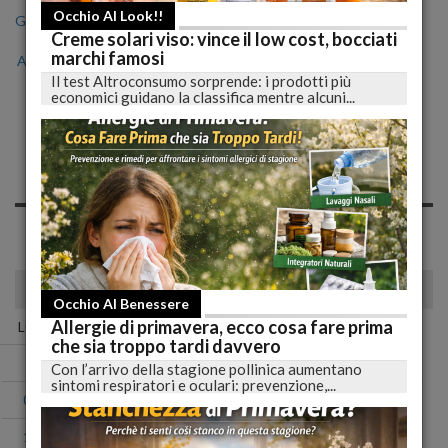
Occhio Al Look!!
Gen
Feb
Mar
Apr
Mag
Giu
Lug
Creme solari viso: vince il low cost, bocciati
marchi famosi
Ago
Set
Ott
Nov
Dic
Il test Altroconsumo sorprende: i prodotti più
economici guidano la classifica mentre alcuni...
Notizie di Martedì, 26
Novembre 2019
Spiacente, non sono presenti news nell'archivio per questo
giorno!
novembre 2019
Occhio Al Benessere
Allergie di primavera, ecco cosa fare prima
Lun
Mar
Mer
Gio
Ven
Sab
Dom
che sia troppo tardi davvero
01
02
03
Con l’arrivo della stagione pollinica aumentano
sintomi respiratori e oculari: prevenzione,...
04
05
06
07
08
09
10
11
12
13
14
15
16
17