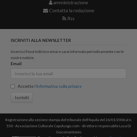
amministrazione
Contatta la redazione
Rss
ISCRIVITI ALLA NEWSLETTER
inserisci il tuoi indirizzo emai e sarai informato periodicamente con le
nostre notizie.
Email
Accetto
l'informativa sulla privacy
Iscriviti
Registrazione alla sezione stampa del tribunale dell'Aquila del 26/01/2006 al n.
550 - Associazione Culturale Capoluogo.com - direttore responsabile Luca Di
Giacomantonio