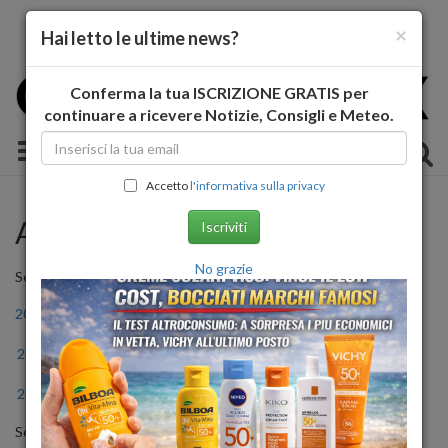
×
Hai letto le ultime news?
Conferma la tua ISCRIZIONE GRATIS per
continuare a ricevere Notizie, Consigli e Meteo.
Toggle navigation
Accetto
l'informativa sulla privacy
Archivio Storico
Iscriviti
No grazie
Seleziona l'anno
2011
2012
2013
2014
2015
2016
2017
2018
2019
2020
2021
2022
2023
2024
2025
2026
Seleziona il mese