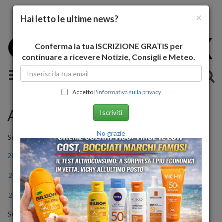
×
Hai letto le ultime news?
Conferma la tua ISCRIZIONE GRATIS per
continuare a ricevere Notizie, Consigli e Meteo.
Toggle navigation
Accetto
l'informativa sulla privacy
Archivio Storico
Iscriviti
No grazie
Seleziona l'anno
2011
2012
2013
2014
2015
2016
2017
2018
2019
2020
2021
2022
2023
2024
2025
2026
Seleziona il mese