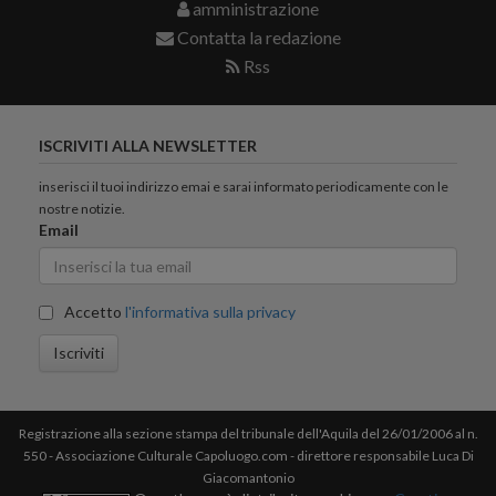
amministrazione
Contatta la redazione
Rss
ISCRIVITI ALLA NEWSLETTER
inserisci il tuoi indirizzo emai e sarai informato periodicamente con le
nostre notizie.
Email
Accetto
l'informativa sulla privacy
Iscriviti
Registrazione alla sezione stampa del tribunale dell'Aquila del 26/01/2006 al n.
550 - Associazione Culturale Capoluogo.com - direttore responsabile Luca Di
Giacomantonio