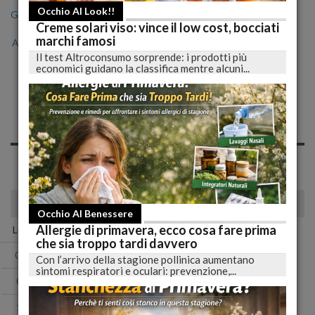
Occhio Al Look!!
Gen
Feb
Mar
Apr
Mag
Giu
Lug
Creme solari viso: vince il low cost, bocciati
marchi famosi
Ago
Set
Ott
Nov
Dic
Il test Altroconsumo sorprende: i prodotti più
economici guidano la classifica mentre alcuni...
Notizie di Mercoledì, 17
Luglio 2019
Spiacente, non sono presenti news nell'archivio per questo
giorno!
luglio 2019
Occhio Al Benessere
Allergie di primavera, ecco cosa fare prima
Lun
Mar
Mer
Gio
Ven
Sab
Dom
che sia troppo tardi davvero
01
02
03
04
05
06
07
Con l’arrivo della stagione pollinica aumentano
sintomi respiratori e oculari: prevenzione,...
08
09
10
11
12
13
14
15
16
17
18
19
20
21