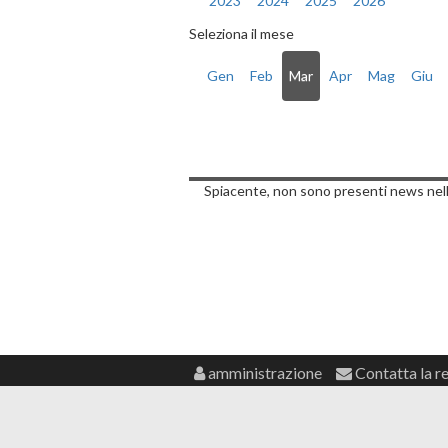
2023
2024
2025
2026
Seleziona il mese
Gen
Feb
Mar
Apr
Mag
Giu
Notizie di Giov
Spiacente, non sono presenti news nell
amministrazione
Contatta la r