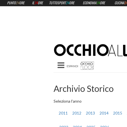
PUNTO
24
ORE
IL
24
ORE
TUTTOSPORT
24
ORE
ECONOMIA
24
ORE
CUCINA
2
Toggle navigation
Archivio Storico
Seleziona l'anno
2011
2012
2013
2014
2015