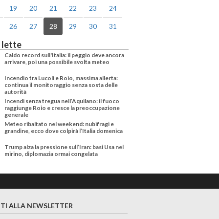
19
20
21
22
23
24
26
27
28
29
30
31
 lette
Caldo record sull'Italia: il peggio deve ancora
arrivare, poi una possibile svolta meteo
Incendio tra Lucoli e Roio, massima allerta:
continua il monitoraggio senza sosta delle
autorità
Incendi senza tregua nell’Aquilano: il fuoco
raggiunge Roio e cresce la preoccupazione
generale
Meteo ribaltato nel weekend: nubifragi e
grandine, ecco dove colpirà l’Italia domenica
Trump alza la pressione sull’Iran: basi Usa nel
mirino, diplomazia ormai congelata
ITI ALLA NEWSLETTER