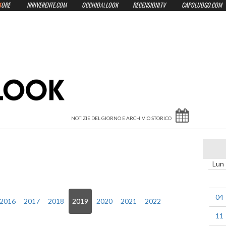
4
ORE
IRRIVERENTE.COM
OCCHIO
AL
LOOK
RECENSIONI.TV
CAPOLUOGO.COM
Lun
04
2016
2017
2018
2019
2020
2021
2022
11