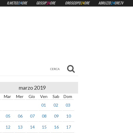
ILMETEO
24
ORE
GOSSIP
24
ORE
OROSCOPO
24
ORE
ABRUZZO
24
ORE.TV
marzo 2019
Mar
Mer
Gio
Ven
Sab
Dom
01
02
03
05
06
07
08
09
10
12
13
14
15
16
17