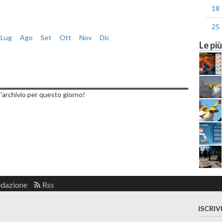
18
25
Lug
Ago
Set
Ott
Nov
Dic
Le più
edì, 28 Marzo 2019
'archivio per questo giorno!
edazione
Rss
ISCRIV