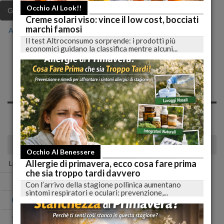
Occhio Al Look!!
Gen
Feb
Mar
Apr
Mag
Giu
Lug
Creme solari viso: vince il low cost, bocciati
marchi famosi
Ago
Set
Ott
Nov
Dic
Il test Altroconsumo sorprende: i prodotti più
economici guidano la classifica mentre alcuni...
Notizie di Sabato, 26
Gennaio 2019
Spiacente, non sono presenti news nell'archivio per questo
giorno!
gennaio 2019
Occhio Al Benessere
Allergie di primavera, ecco cosa fare prima
Lun
Mar
Mer
Gio
Ven
Sab
Dom
che sia troppo tardi davvero
01
02
03
04
05
06
Con l’arrivo della stagione pollinica aumentano
sintomi respiratori e oculari: prevenzione,...
07
08
09
10
11
12
13
14
15
16
17
18
19
20