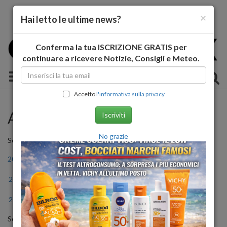
×
Hai letto le ultime news?
Conferma la tua ISCRIZIONE GRATIS per
continuare a ricevere Notizie, Consigli e Meteo.
Toggle navigation
Accetto
l'informativa sulla privacy
Archivio Storico
Iscriviti
No grazie
Seleziona l'anno
2011
2012
2013
2014
2015
2016
2017
2018
2019
2020
2021
2022
2023
2024
2025
2026
Seleziona il mese