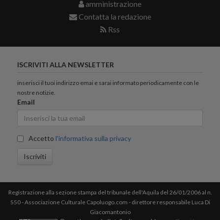
amministrazione
Contatta la redazione
Rss
ISCRIVITI ALLA NEWSLETTER
inserisci il tuoi indirizzo emai e sarai informato periodicamente con le
nostre notizie.
Email
Accetto
l'informativa sulla privacy
Iscriviti
Registrazione alla sezione stampa del tribunale dell'Aquila del 26/01/2006 al n.
550 - Associazione Culturale Capoluogo.com - direttore responsabile Luca Di
Giacomantonio