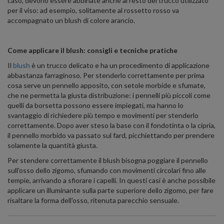
caso, devono essere abbinate anche al resto del trucco utilizzato
per il viso: ad esempio, solitamente al rossetto rosso va
accompagnato un blush di colore arancio.
Come applicare il blush: consigli e tecniche pratiche
Il
blush
è un trucco delicato e ha un procedimento di applicazione
abbastanza farraginoso. Per stenderlo correttamente per prima
cosa serve un pennello apposito, con setole morbide e sfumate,
che ne permetta la giusta distribuzione: i pennelli più piccoli come
quelli da borsetta possono essere impiegati, ma hanno lo
svantaggio di richiedere più tempo e movimenti per stenderlo
correttamente. Dopo aver steso la base con il fondotinta o la cipria,
il pennello morbido va passato sul fard, picchiettando per prendere
solamente la quantità giusta.
Per stendere correttamente il blush bisogna poggiare il pennello
sull'osso dello zigomo, sfumando con movimenti circolari fino alle
tempie, arrivando a sfiorare i capelli. In questi casi è anche possibile
applicare un illuminante sulla parte superiore dello zigomo, per fare
risaltare la forma dell'osso, ritenuta parecchio sensuale.