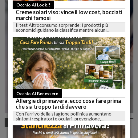
Occhio Al Look!!
Creme solari viso: vince il low cost, bocciati
marchi famosi
Il test Altroconsumo sorprende: i prodotti più
economici guidano la classifica mentre alcuni...
Occhio Al Benessere
Allergie di primavera, ecco cosa fare prima
che sia troppo tardi davvero
Con l’arrivo della stagione pollinica aumentano
sintomi respiratori e oculari: prevenzione,...
Occhio al trucco
Make up: come usare correttamente il blush?