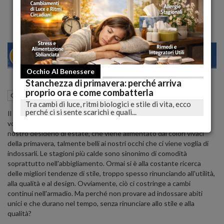
28
30
MILANO
Occhio Al Benessere
Stanchezza di primavera: perché arriva
proprio ora e come combatterla
05 Febbraio 2020
09:04
Occhio al Look!!
Tra cambi di luce, ritmi biologici e stile di vita, ecco
perché ci si sente scarichi e quali...
Il primo sole che riscalda la nostra pelle, la stagione fredda che
volge al termine e la voglia di vestirsi leggeri. Da questo parte il
nostro desiderio di estate, che viene alimentato dai colori vivaci
della primavera, talmente belli ai nostri occhi che ci viene voglia di
indossarli. Le stagioni più calde sono sinonimo di comodità
soprattutto nell'abbigliamento. Ormai si è alla costante ricerca
delle migliori tendenze di stile, troppo spesso rinunciando all'utilità,
alla qualità e al design. Ovviamente, ciò ci costringe a cambi
continui nell'armadio. Ma perché non provare ad indossare abiti
unici e che durano nel tempo, senza rinunciare allo stile e alla
qualità?