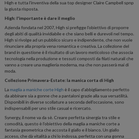
High e tutta l'inventiva della sua top designer Claire Campbell spnp
la giusta risposta.
High: l'importante è dare il meglio
Azienda fondata nel 2007, High si prefigge l'obiettivo di proporre
degli abiti di qualità invidiabile e che siano belli e durevoli nel tempo.
High si rivolge ad un pubblico sicuro e indipendente, che non vuole
rinunciare alla propria vena romantica e creativa. La collezione del
brand in questione è il risultato di un lavoro meticoloso che associa
tecnologia nella produzione e tessuti composti da filati naturali che
vanno a creare una maglieria moderna, ma che non passerà mai di
moda.
Collezione Primavera-Estate: la manica corta di High
La
maglia a maniche corte High
è il capo d'abbigliamento perfetto
da abbinare sia a gonne che a pantaloni grazie alla sua versatilità.
Disponibili in diverse scollature a seconda dell'occasione, sono
indispensabili per uno stile casual e ricercato.
Synergy, il nome va da sè. Creare perfetta sinergia tra stile e
comodità, questo è l'obiettivo della maglia a maniche corte a
fantasia geometrica che accosta il giallo e il bianco. Un giallo
acceso, che dà vitalità a chi lo indossa, perfetta con una gonna