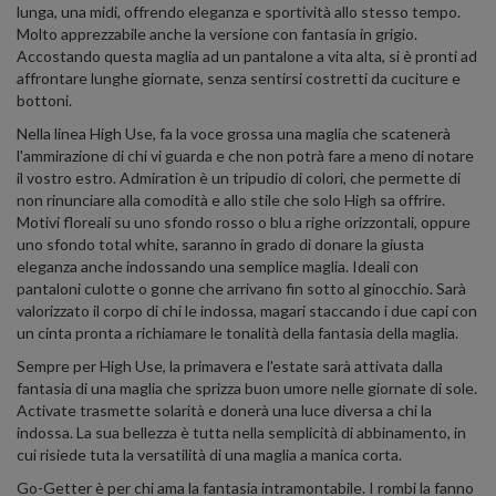
lunga, una midi, offrendo eleganza e sportività allo stesso tempo.
Molto apprezzabile anche la versione con fantasia in grigio.
Accostando questa maglia ad un pantalone a vita alta, si è pronti ad
affrontare lunghe giornate, senza sentirsi costretti da cuciture e
bottoni.
Nella linea High Use, fa la voce grossa una maglia che scatenerà
l'ammirazione di chi vi guarda e che non potrà fare a meno di notare
il vostro estro. Admiration è un tripudio di colori, che permette di
non rinunciare alla comodità e allo stile che solo High sa offrire.
Motivi floreali su uno sfondo rosso o blu a righe orizzontali, oppure
uno sfondo total white, saranno in grado di donare la giusta
eleganza anche indossando una semplice maglia. Ideali con
pantaloni culotte o gonne che arrivano fin sotto al ginocchio. Sarà
valorizzato il corpo di chi le indossa, magari staccando i due capi con
un cinta pronta a richiamare le tonalità della fantasia della maglia.
Sempre per High Use, la primavera e l'estate sarà attivata dalla
fantasia di una maglia che sprizza buon umore nelle giornate di sole.
Activate trasmette solarità e donerà una luce diversa a chi la
indossa. La sua bellezza è tutta nella semplicità di abbinamento, in
cui risiede tuta la versatilità di una maglia a manica corta.
Go-Getter è per chi ama la fantasia intramontabile. I rombi la fanno