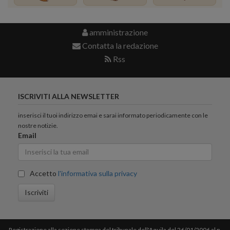
amministrazione
Contatta la redazione
Rss
ISCRIVITI ALLA NEWSLETTER
inserisci il tuoi indirizzo emai e sarai informato periodicamente con le
nostre notizie.
Email
Accetto
l'informativa sulla privacy
Iscriviti
Registrazione alla sezione stampa del tribunale dell'Aquila del 26/01/2006 al n.