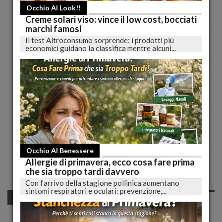
Occhio Al Look!!
Creme solari viso: vince il low cost, bocciati
marchi famosi
Il test Altroconsumo sorprende: i prodotti più
economici guidano la classifica mentre alcuni...
Occhio Al Benessere
Allergie di primavera, ecco cosa fare prima
che sia troppo tardi davvero
Con l’arrivo della stagione pollinica aumentano
sintomi respiratori e oculari: prevenzione,...
Occhio al Look!!
Collezione primavera-estate High: focus sulle
maglie a maniche corte