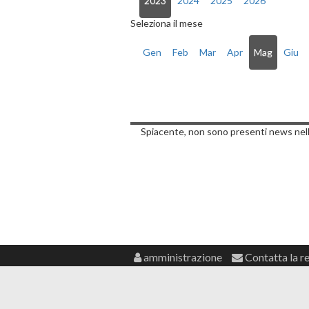
2023
2024
2025
2026
Seleziona il mese
Gen
Feb
Mar
Apr
Mag
Giu
Notizie di Lune
Spiacente, non sono presenti news nell
amministrazione
Contatta la r