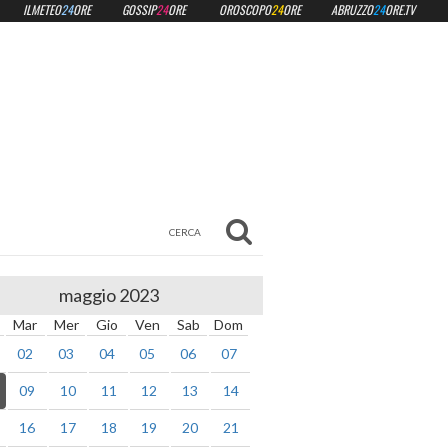
ILMETEO
24
ORE
GOSSIP
24
ORE
OROSCOPO
24
ORE
ABRUZZO
24
ORE.TV
maggio 2023
Mar
Mer
Gio
Ven
Sab
Dom
02
03
04
05
06
07
09
10
11
12
13
14
16
17
18
19
20
21