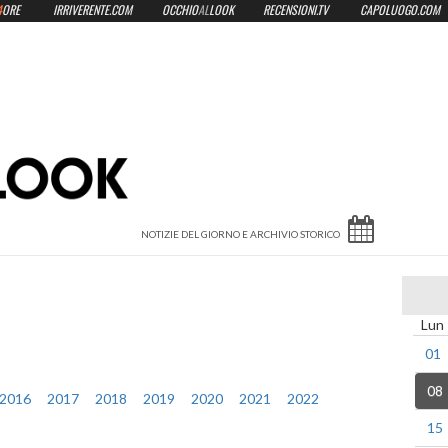
4
ORE
IRRIVERENTE.COM
OCCHIO
AL
LOOK
RECENSIONI.TV
CAPOLUOGO.COM
Lun
01
08
2016
2017
2018
2019
2020
2021
2022
15