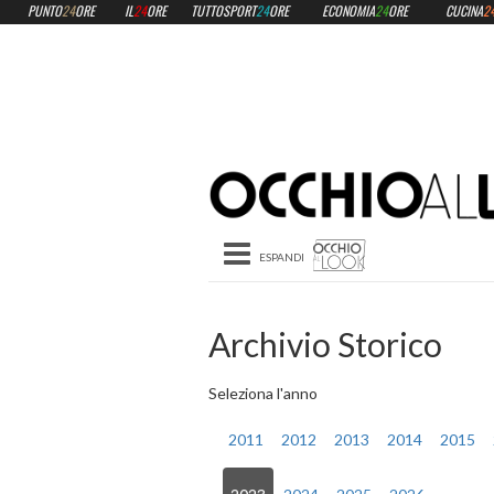
PUNTO
24
ORE
IL
24
ORE
TUTTOSPORT
24
ORE
ECONOMIA
24
ORE
CUCINA
2
Toggle navigation
Archivio Storico
Seleziona l'anno
2011
2012
2013
2014
2015