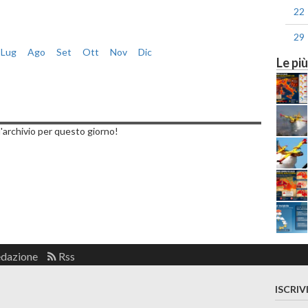
22
29
Lug
Ago
Set
Ott
Nov
Dic
Le più
dì, 08 Maggio 2023
'archivio per questo giorno!
edazione
Rss
ISCRIV