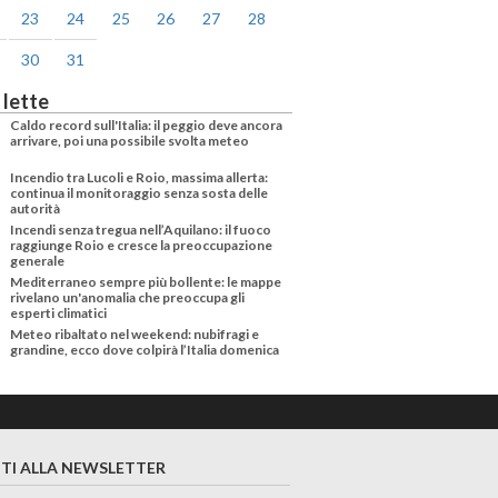
23
24
25
26
27
28
30
31
 lette
Caldo record sull'Italia: il peggio deve ancora
arrivare, poi una possibile svolta meteo
Incendio tra Lucoli e Roio, massima allerta:
continua il monitoraggio senza sosta delle
autorità
Incendi senza tregua nell’Aquilano: il fuoco
raggiunge Roio e cresce la preoccupazione
generale
Mediterraneo sempre più bollente: le mappe
rivelano un'anomalia che preoccupa gli
esperti climatici
Meteo ribaltato nel weekend: nubifragi e
grandine, ecco dove colpirà l’Italia domenica
ITI ALLA NEWSLETTER