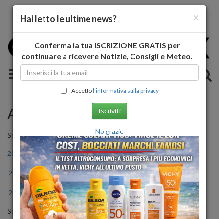
×
Hai letto le ultime news?
Conferma la tua ISCRIZIONE GRATIS per
continuare a ricevere Notizie, Consigli e Meteo.
Toggle navigation
Accetto
l'informativa sulla privacy
Archivio Storico
Iscriviti
No grazie
Seleziona l'anno
2011
2012
2013
2014
2015
2016
2017
2018
2019
2020
2021
2022
2023
2024
2025
2026
Seleziona il mese