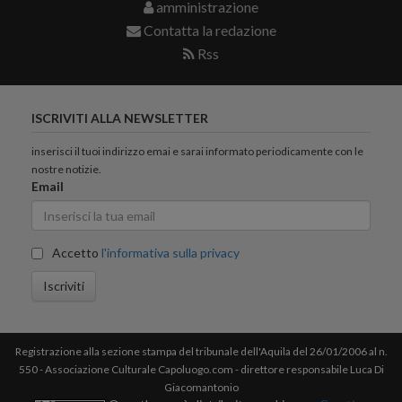
amministrazione
Contatta la redazione
Rss
ISCRIVITI ALLA NEWSLETTER
inserisci il tuoi indirizzo emai e sarai informato periodicamente con le
nostre notizie.
Email
Accetto
l'informativa sulla privacy
Iscriviti
Registrazione alla sezione stampa del tribunale dell'Aquila del 26/01/2006 al n.
550 - Associazione Culturale Capoluogo.com - direttore responsabile Luca Di
Giacomantonio