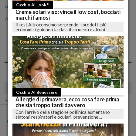
Occhio Al Look!!
Gen
Feb
Mar
Apr
Mag
Giu
Lug
Creme solari viso: vince il low cost, bocciati
marchi famosi
Ago
Set
Ott
Nov
Dic
Il test Altroconsumo sorprende: i prodotti più
economici guidano la classifica mentre alcuni...
Notizie di Mercoledì, 01
Dicembre 2021
Spiacente, non sono presenti news nell'archivio per questo
giorno!
dicembre 2021
Occhio Al Benessere
Allergie di primavera, ecco cosa fare prima
Lun
Mar
Mer
Gio
Ven
Sab
Dom
che sia troppo tardi davvero
01
02
03
04
05
Con l’arrivo della stagione pollinica aumentano
sintomi respiratori e oculari: prevenzione,...
06
07
08
09
10
11
12
13
14
15
16
17
18
19