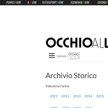
PUNTO
24
ORE
IL
24
ORE
TUTTOSPORT
24
ORE
ECONOMIA
24
ORE
CUCINA
2
Toggle navigation
Archivio Storico
Seleziona l'anno
2011
2012
2013
2014
2015