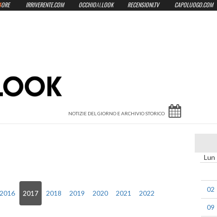
4
ORE
IRRIVERENTE.COM
OCCHIO
AL
LOOK
RECENSIONI.TV
CAPOLUOGO.COM
Lun
02
2016
2017
2018
2019
2020
2021
2022
09