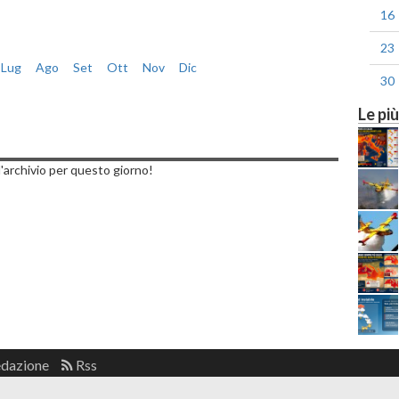
16
23
Lug
Ago
Set
Ott
Nov
Dic
30
Le più
rdì, 27 Gennaio 2017
'archivio per questo giorno!
edazione
Rss