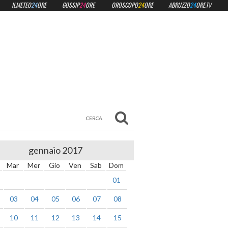
ILMETEO
24
ORE
GOSSIP
24
ORE
OROSCOPO
24
ORE
ABRUZZO
24
ORE.TV
gennaio 2017
Mar
Mer
Gio
Ven
Sab
Dom
01
03
04
05
06
07
08
10
11
12
13
14
15