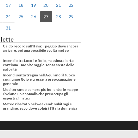
17
18
19
20
21
22
24
25
26
27
28
29
31
 lette
Caldo record sull'Italia: il peggio deve ancora
arrivare, poi una possibile svolta meteo
Incendio tra Lucoli e Roio, massima allerta:
continua il monitoraggio senza sosta delle
autorità
Incendi senza tregua nell’Aquilano: il fuoco
raggiunge Roio e cresce la preoccupazione
generale
Mediterraneo sempre più bollente: le mappe
rivelano un'anomalia che preoccupa gli
esperti climatici
Meteo ribaltato nel weekend: nubifragi e
grandine, ecco dove colpirà l’Italia domenica