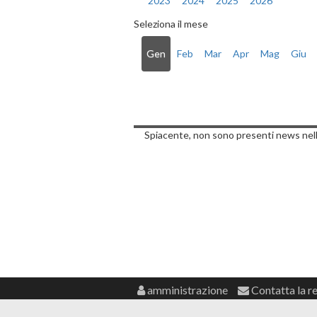
2023
2024
2025
2026
Seleziona il mese
Gen
Feb
Mar
Apr
Mag
Giu
Notizie di Vene
Spiacente, non sono presenti news nell
amministrazione
Contatta la r